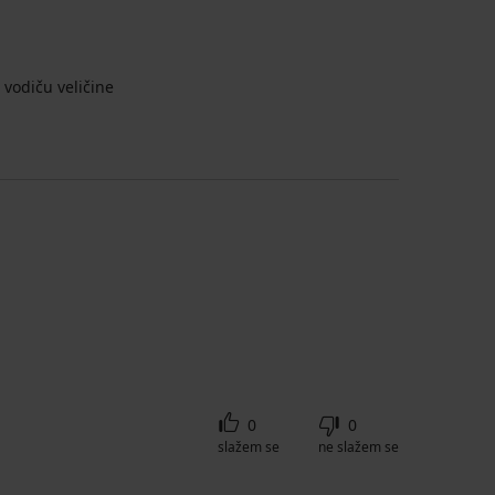
vodiču veličine
0
0
slažem se
ne slažem se