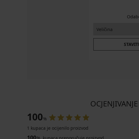
Odabe
STAVIT
OCJENJIVANJE
100
%
1 kupaca je ocijenilo proizvod
100
%
kupaca preporučuje proizvod