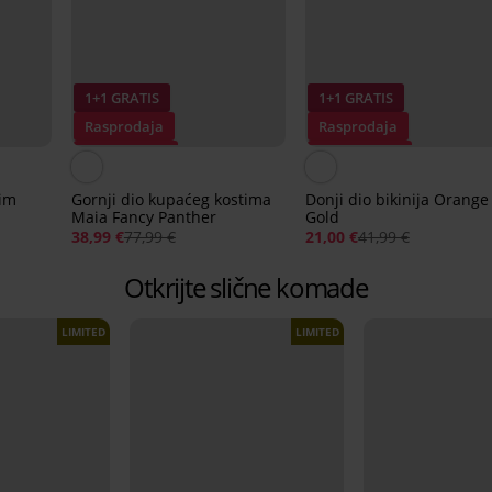
1+1 GRATIS
1+1 GRATIS
Rasprodaja
Rasprodaja
Popust -50%
Popust -50%
tim
Gornji dio kupaćeg kostima
Donji dio bikinija Orange
Maia Fancy Panther
Gold
38,99 €
77,99 €
21,00 €
41,99 €
Otkrijte slične komade
LIMITED
LIMITED