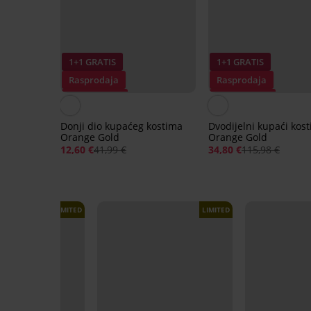
1+1 GRATIS
1+1 GRATIS
Rasprodaja
Rasprodaja
Popust -70%
Popust -70%
Donji dio kupaćeg kostima
Dvodijelni kupaći kos
Orange Gold
Orange Gold
12,60 €
41,99 €
34,80 €
115,98 €
LIMITED
LIMITED