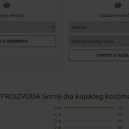
rite veličinu
Odaberite veli
E U KOŠARICU
STAVITE U KOŠ
 PROIZVODA Gornji dio kupaćeg kostim
5
1x
4
0x
3
0x
2
0x