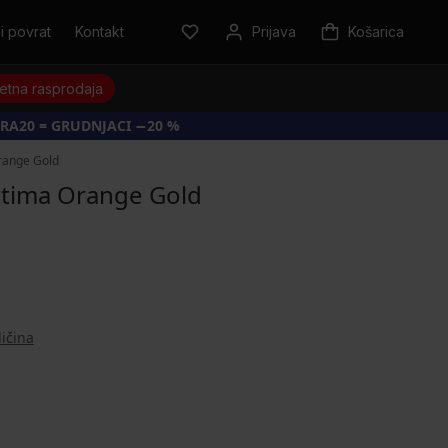
i povrat
Kontakt
Prijava
Košarica
jetna rasprodaja
RA20 = GRUDNJACI −20 %
range Gold
stima Orange Gold
ličina