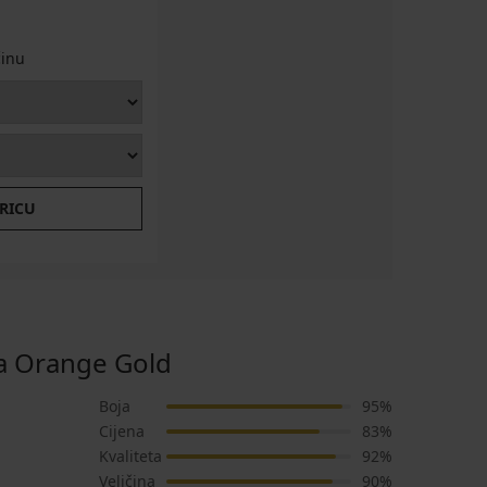
činu
ARICU
a Orange Gold
Boja
95%
Cijena
83%
Kvaliteta
92%
Veličina
90%