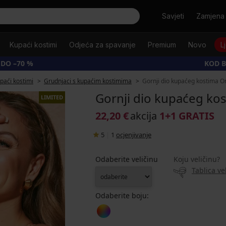
Tražiti
Savjeti
Zamjena 
Kupaći kostimi
Odjeća za spavanje
Premium
Novo
L
 DO –70 %
KOD B
upaći kostimi
Grudnjaci s kupaćim kostimima
Gornji dio kupaćeg kostima O
Gornji dio kupaćeg ko
LIMITED
22,20 €
akcija
1+1 GRATIS
5
|
1
ocjenjivanje
Odaberite veličinu
Koju veličinu?
Tablica ve
Odaberite boju: