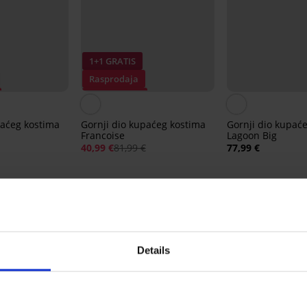
1+1 GRATIS
Rasprodaja
Popust -50%
paćeg kostima
Gornji dio kupaćeg kostima
Gornji dio kupać
Francoise
Lagoon Big
40,99 €
81,99 €
77,99 €
Iz iste kolekcije
Details