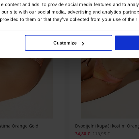
e content and ads, to provide social media features and to analy
 our site with our social media, advertising and analytics partn
 provided to them or that they’ve collected from your use of their
Customize
ostima Orange Gold
Dvodijelni kupaći kostim Oran
34,80 €
115,98 €