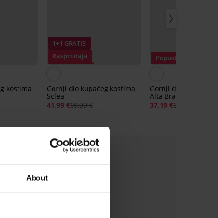
1+1 GRATIS
Rasprodaja
Popust -40%
Popust -40%
eg kostima
Gornji dio kupaćeg kostima
Gornji dio kupaćeg 
Solea
Alta Bralet
41,99 €
69,99 €
37,19 €
61,99 €
About