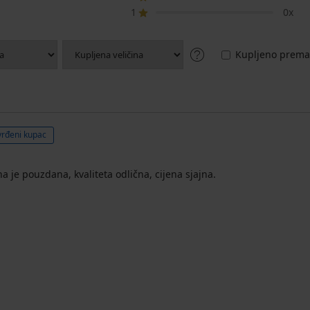
1
0x
Kupljeno prema 
vrđeni kupac
je pouzdana, kvaliteta odlična, cijena sjajna.