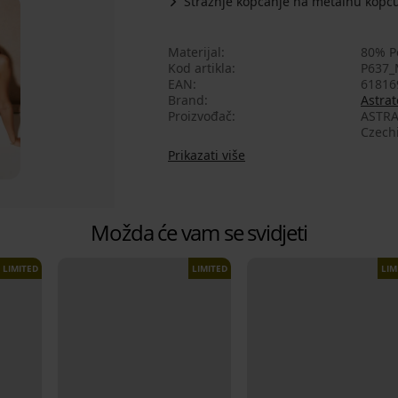
Stražnje kopčanje na metalnu kopč
Materijal
80% P
Kod artikla
P637
EAN
61816
Brand
Astrat
Proizvođač
ASTRA
Czech
Prikazati više
Možda će vam se svidjeti
LIMITED
LIMITED
LIM