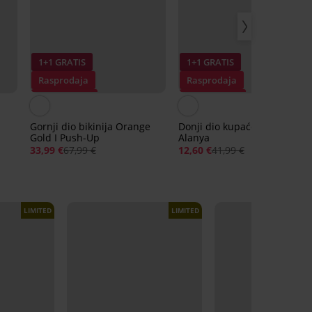
1+1 GRATIS
1+1 GRATIS
Rasprodaja
Rasprodaja
Popust -50%
Popust -70%
Gornji dio bikinija Orange
Donji dio kupaćeg kostima
Gold I Push-Up
Alanya
33,99 €
67,99 €
12,60 €
41,99 €
LIMITED
LIMITED