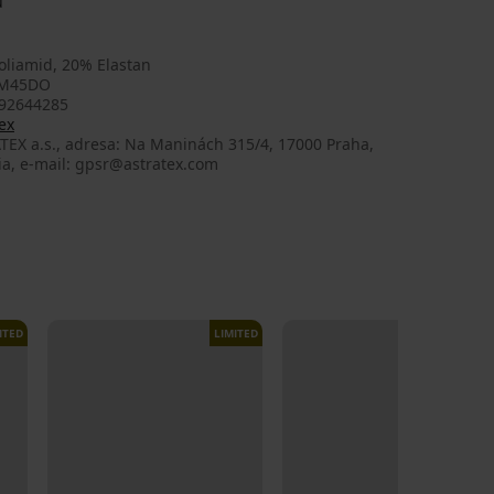
u
oliamid, 20% Elastan
_M45DO
92644285
ex
TEX a.s., adresa: Na Maninách 315/4, 17000 Praha,
ia, e-mail: gpsr@astratex.com
ITED
LIMITED
LIMITED