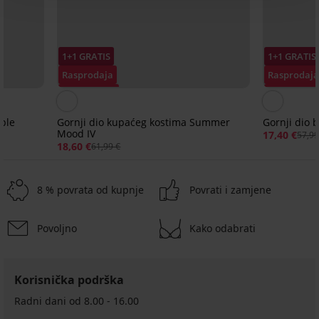
1+1 GRATIS
1+1 GRATIS
Rasprodaja
Rasprodaj
Popust -70%
Popust -70
rple
Gornji dio kupaćeg kostima Summer
Gornji dio 
Mood IV
17,40 €
57,99
18,60 €
61,99 €
8 % povrata od kupnje
Povrati i zamjene
Povoljno
Kako odabrati
Korisnička podrška
Radni dani od 8.00 - 16.00