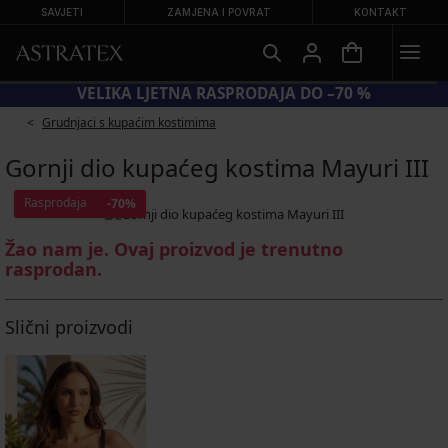
SAVJETI
ZAMJENA I POVRAT
KONTAKT
UPAĆE KOSTIME
VELIKA LJETNA RASPRODAJA 
Grudnjaci s kupaćim kostimima
Gornji dio kupaćeg kostima Mayuri III
Rasprodaja
-70%
Žao nam je. Ovaj proizvod je trenutno
rasprodan.
Slični proizvodi