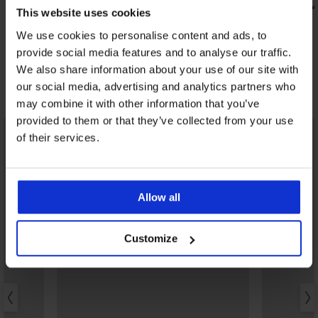
Grudnjak Spacer 3D Luna Minimizer
Grudnjak M
This website uses cookies
49,99 €
41,99 €
39,99 €
kod:
BRA20
We use cookies to personalise content and ads, to
provide social media features and to analyse our traffic.
We also share information about your use of our site with
our social media, advertising and analytics partners who
Otkrijte slične komade
may combine it with other information that you’ve
provided to them or that they’ve collected from your use
LIMITED
LIMITED
of their services.
Allow all
Customize