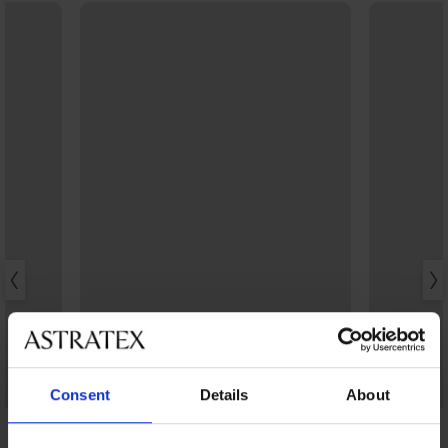
-20% BRA20
Bestseller
Consent
Details
About
4,6
5