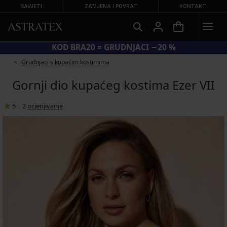
SAVJETI
ZAMJENA I POVRAT
KONTAKT
KOD BRA20 = GRUDNJACI −20 %
Grudnjaci s kupaćim kostimima
Gornji dio kupaćeg kostima Ezer VII
5
|
2
ocjenjivanje