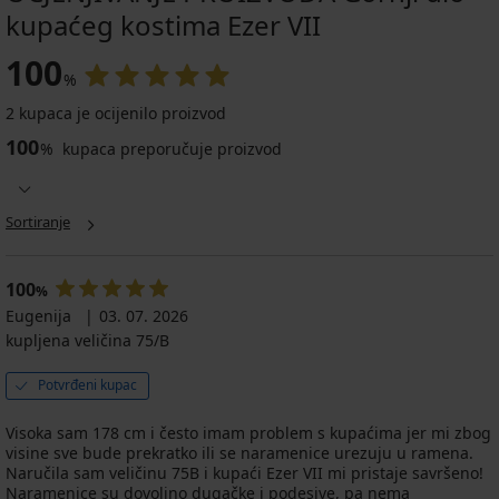
kupaćeg kostima Ezer VII
100
%
2 kupaca je ocijenilo proizvod
100
%
kupaca preporučuje proizvod
Sortiranje
100
%
Eugenija
03. 07. 2026
kupljena veličina 75/B
Potvrđeni kupac
Visoka sam 178 cm i često imam problem s kupaćima jer mi zbog
visine sve bude prekratko ili se naramenice urezuju u ramena.
Naručila sam veličinu 75B i kupaći Ezer VII mi pristaje savršeno!
Naramenice su dovoljno dugačke i podesive, pa nema