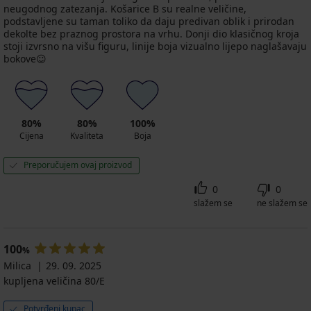
neugodnog zatezanja. Košarice B su realne veličine,
podstavljene su taman toliko da daju predivan oblik i prirodan
dekolte bez praznog prostora na vrhu. Donji dio klasičnog kroja
stoji izvrsno na višu figuru, linije boja vizualno lijepo naglašavaju
bokove☺️
80%
80%
100%
Cijena
Kvaliteta
Boja
Preporučujem ovaj proizvod
0
0
slažem se
ne slažem se
100
%
Milica
29. 09. 2025
kupljena veličina 80/E
Potvrđeni kupac