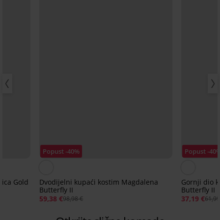
Popust -40%
Popust -40
tica Gold
Dvodijelni kupaći kostim Magdalena
Gornji dio
Butterfly II
Butterfly II
59,38 €
37,19 €
98,98 €
61,99