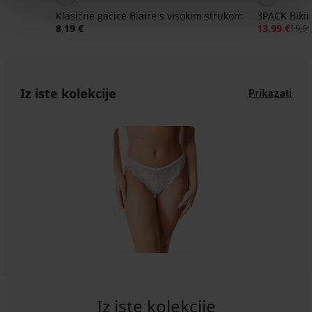
Klasične gaćice Blaire s visokim strukom
3PACK Biki
8,19 €
13,99 €
19,99
Iz iste kolekcije
Prikazati
Iz iste kolekcije