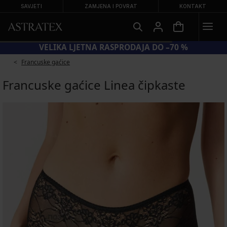
SAVJETI
ZAMJENA I POVRAT
KONTAKT
VELIKA LJETNA RASPRODAJA DO –70 %
Francuske gaćice
Francuske gaćice Linea čipkaste