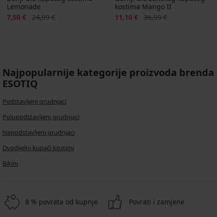
Lemonade
kostima Mango II
Popust
Prvobitna cijena
Popust
Prvobitna cijena
7,50 €
24,99 €
11,10 €
36,99 €
Najpopularnije kategorije proizvoda brenda
ESOTIQ
Podstavljeni grudnjaci
Polupodstavljeni grudnjaci
Nepodstavljeni grudnjaci
Dvodijelni kupaći kostimi
Bikini
8 % povrata od kupnje
Povrati i zamjene