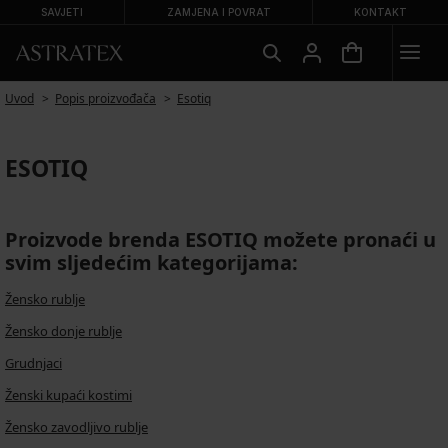
SAVJETI
ZAMJENA I POVRAT
KONTAKT
Uvod
Popis proizvođača
Esotiq
ESOTIQ
Proizvode brenda ESOTIQ možete pronaći u
svim sljedećim kategorijama:
Žensko rublje
Žensko donje rublje
Grudnjaci
Ženski kupaći kostimi
Žensko zavodljivo rublje