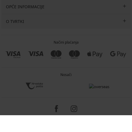
OPĆE INFORMACIJE
O TVRTKI
Načini plaćanja
Nosači
Copyright 2005-2026 © ASTRATEX a.s.
Programia - e-commerce solutions