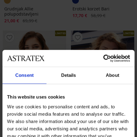
Grudnjak Allie
Erotski korzet Bari
polupodstavljeni
Popust
Prvobitna cijena
17,70 €
58,99 €
Popust
Prvobitna cijena
21,00 €
69,99 €
LIMITED
LIMITED
Consent
Details
About
This website uses cookies
We use cookies to personalise content and ads, to
Rasprodaja
-70%
provide social media features and to analyse our traffic.
Rasprodaja
-70%
1+1 GRATIS
We also share information about your use of our site with
our social media, advertising and analytics partners who
may combine it with other information that you’ve