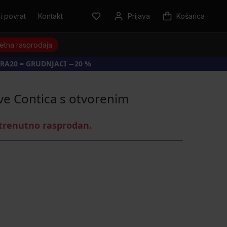
i povrat
Kontakt
Prijava
Košarica
jetna rasprodaja
RA20 = GRUDNJACI −20 %
ve Contica s otvorenim
 trenutno rasprodan.