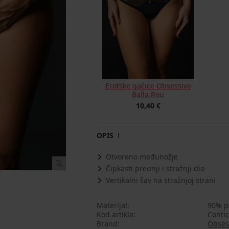
Erotske gaćice Obsessive
Balla Rou
10,40 €
OPIS
Otvoreno međunožje
Čipkasti prednji i stražnji dio
Vertikalni šav na stražnjoj strani
Materijal
90% p
Kod artikla
Contic
Brand
Obses