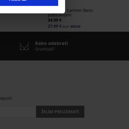
k Fili podstavljen
ca
Grudnjak Carmen Basic
€
32,99 €
podstavljeni
34,99 €
27,99 €
kod:
BRA20
Kako odabrati
Grudnjak?
opusti
ŽELIM PREUZIMATI