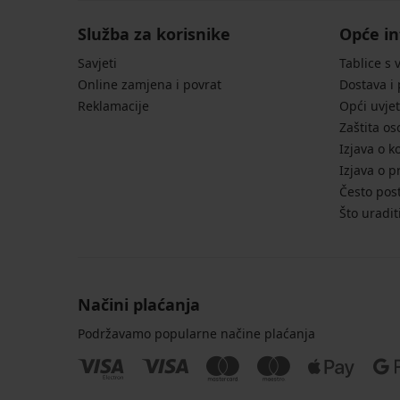
Služba za korisnike
Opće in
Savjeti
Tablice s 
Online zamjena i povrat
Dostava i
Reklamacije
Opći uvjet
Zaštita o
Izjava o k
Izjava o p
Često post
Što uradit
Načini plaćanja
Podržavamo popularne načine plaćanja