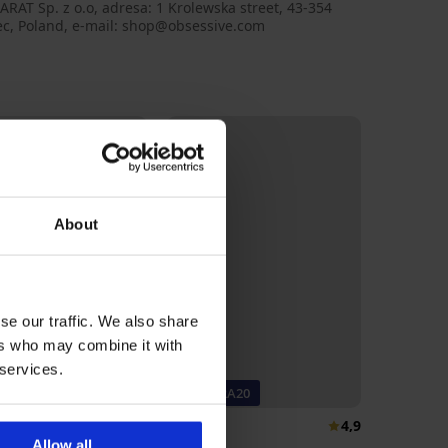
AT Sp. z o.o, adresa: 1 Krolewska street, 43-354
ec, Poland, e-mail: shop@obsessive.com
About
se our traffic. We also share
ers who may combine it with
 services.
t -40%
-20% BRA20
5
4,9
Allow all