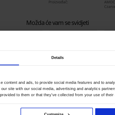
Proizvođač
AMOCAR
Czani
Možda će vam se svidjeti
Details
e content and ads, to provide social media features and to analy
 our site with our social media, advertising and analytics partn
+1 GRATIS
 provided to them or that they’ve collected from your use of their
stseller
3+1 GRATIS
Popus
Customize