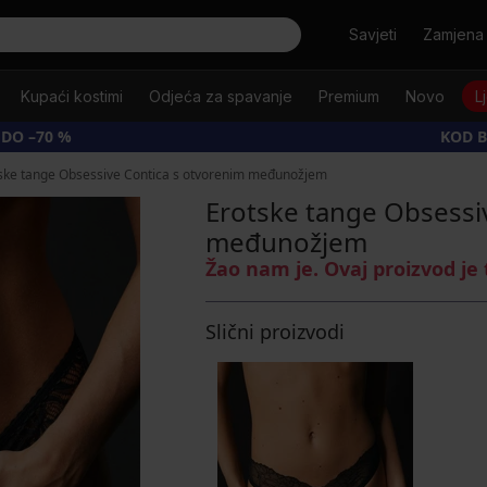
Tražiti
Savjeti
Zamjena 
Kupaći kostimi
Odjeća za spavanje
Premium
Novo
L
 DO –70 %
KOD B
ske tange Obsessive Contica s otvorenim međunožjem
Erotske tange Obsessi
međunožjem
Žao nam je. Ovaj proizvod je
Slični proizvodi