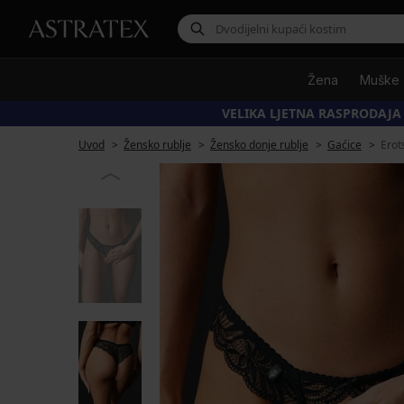
Žena
Muške
VELIKA LJETNA RASPRODAJA
Uvod
Žensko rublje
Žensko donje rublje
Gaćice
Erot