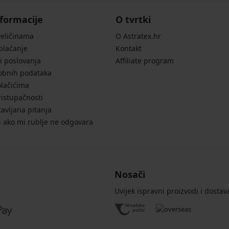
formacije
O tvrtki
veličinama
O Astratex.hr
 plaćanje
Kontakt
i poslovanja
Affiliate program
sobnih podataka
olačićima
ristupačnosti
avljana pitanja
i ako mi rublje ne odgovara
Nosači
Uvijek ispravni proizvodi i dostav