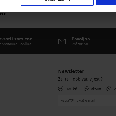
Brazilke Delicate Flower
Grudnja
bez ži
20,99 €
zilke Lady Grace New
19,79 
99 €
ovrati i zamjene
Povoljno
dnostavno i online
Poštarina
Newsletter
Želite li dobivati vijesti?
noviteti
akcije
p