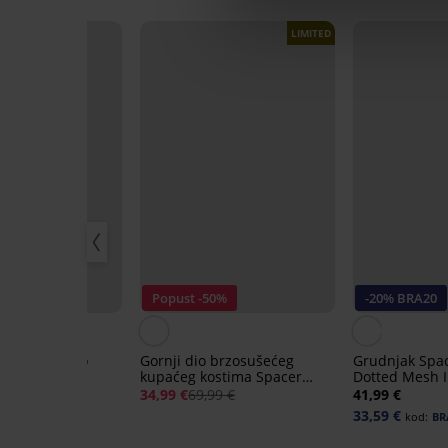
LIMITED
IS
Popust -50%
-20% BRA20
gaćice Bamboo
Gornji dio brzosušećeg
Grudnjak Spac
kupaćeg kostima Spacer
Dotted Mesh I
Flowerkiss
34,99 €
69,99 €
41,99 €
33,59 €
kod:
BR