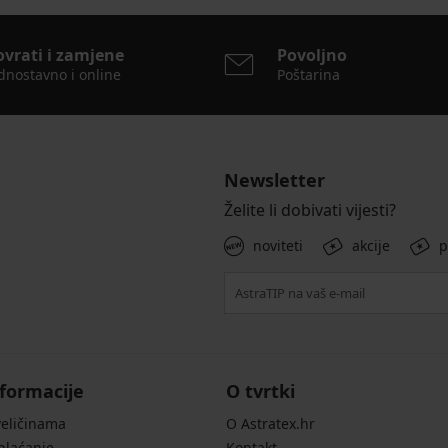
ovrati i zamjene
Povoljno
dnostavno i online
Poštarina
Newsletter
Želite li dobivati vijesti?
noviteti
akcije
p
formacije
O tvrtki
veličinama
O Astratex.hr
 plaćanje
Kontakt