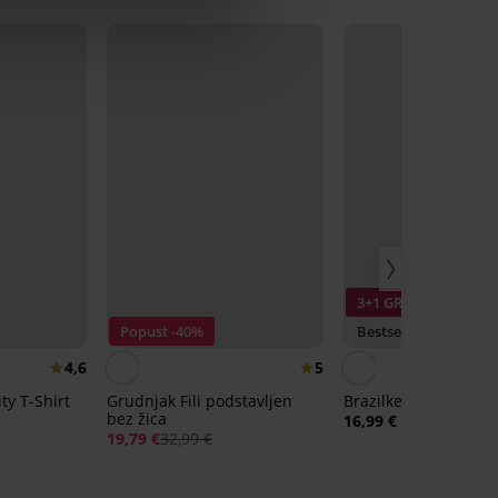
3+1 GRATIS
Popust -40%
Bestseller
4,6
5
ty T-Shirt
Grudnjak Fili podstavljen
Brazilke DIVA by IVA
bez žica
16,99 €
19,79 €
32,99 €