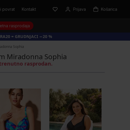
i povrat
Kontakt
Prijava
Košarica
jetna rasprodaja
RA20 = GRUDNJACI −20 %
iradonna Sophia
tim Miradonna Sophia
 trenutno rasprodan.