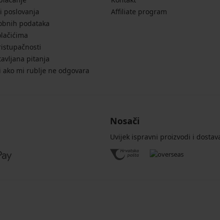
i poslovanja
Affiliate program
sobnih podataka
olačićima
ristupačnosti
avljana pitanja
i ako mi rublje ne odgovara
Nosači
Uvijek ispravni proizvodi i dostav