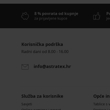
8 % povrata od kupnje
P
za prijavljene kupce
Je
Korisnička podrška
Radni dani od 8.00 - 16.00
info@astratex.hr
Služba za korisnike
Opće in
Savjeti
Tablice s 
Online zamjena i povrat
Dostava i