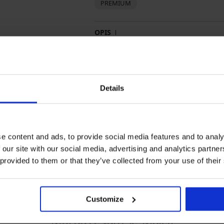
PREMIUM
OPIS
Nepodstavljene košarice
Mogućnost umetanja jastučića
Bez žica
Područje gaćica klasičnog kroja
Details
Gaćice s povišenim strukom
Reguliranje visine na bokovima
Materijal
91% p
e content and ads, to provide social media features and to analy
Kod artikla
MI230
 our site with our social media, advertising and analytics partn
EAN
80305
 provided to them or that they’ve collected from your use of their
Brand
Mirad
Proizvođač
AFS In
80056 
intern
Customize
Možda će vam se svidjeti