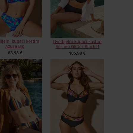
ijelni kupaći kostim
Dvodijelni kupaći kostim
Azure Big
Borneo Glitter Black II
83,98 €
105,98 €