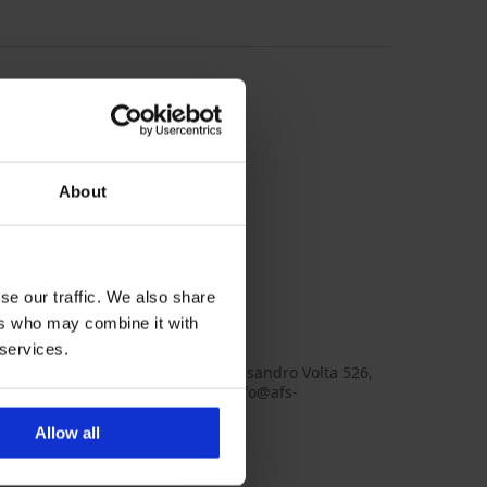
About
oliamid, 7
se our traffic. We also share
23_sada
ers who may combine it with
24540562,
 services.
onna
ternational srl, adresa: Corso Alessandro Volta 526,
Terzigno (Napoli), Italy, e-mail: info@afs-
ational.it
Allow all