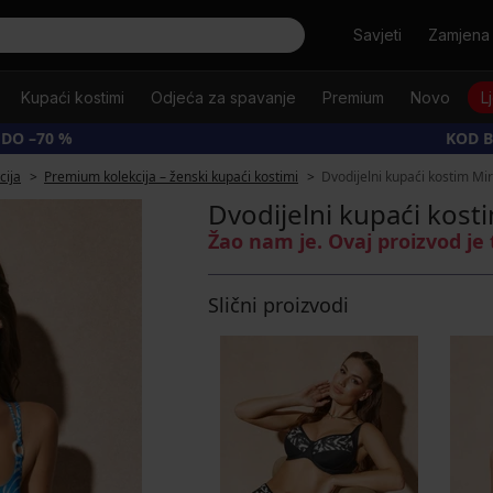
Tražiti
Savjeti
Zamjena 
Kupaći kostimi
Odjeća za spavanje
Premium
Novo
L
 DO –70 %
KOD B
cija
Premium kolekcija – ženski kupaći kostimi
Dvodijelni kupaći kostim M
Dvodijelni kupaći kos
Žao nam je. Ovaj proizvod je
Slični proizvodi