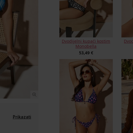
Dvodijelni kupaći kostim
Dvod
Monobella
53,49 €
Prikazati