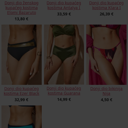
Donji dio ženskog
Donji dio kupaćeg
Donji dio kupaćeg
kupaćeg kostima
kostima Antalya I
kostima Klara I
Elomi Bazaruto
33,59 €
26,39 €
13,80 €
Donji dio kupaćeg
Donji dio kupaćeg
Donji dio bikinija
kostima Guarana
kostima Ezer Black
Nija
14,99 €
32,99 €
4,50 €