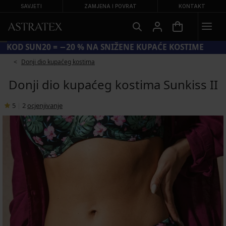
SAVJETI
ZAMJENA I POVRAT
KONTAKT
KOD SUN20 = −20 % NA SNIŽENE KUPAĆE KOSTIME
Donji dio kupaćeg kostima
Donji dio kupaćeg kostima Sunkiss II
5
|
2
ocjenjivanje