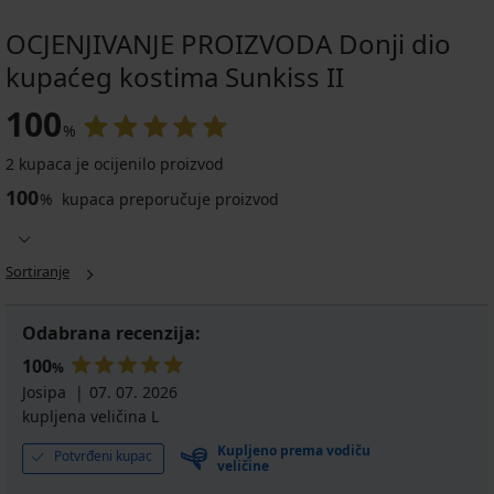
OCJENJIVANJE PROIZVODA Donji dio
kupaćeg kostima Sunkiss II
100
%
2 kupaca je ocijenilo proizvod
100
%
kupaca preporučuje proizvod
Sortiranje
Odabrana recenzija:
100
%
Josipa
07. 07. 2026
kupljena veličina L
Kupljeno prema vodiču
Potvrđeni kupac
veličine