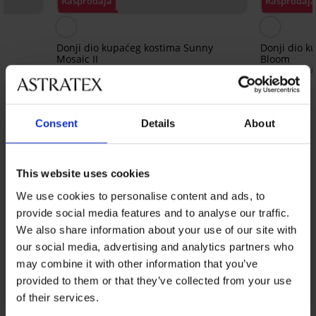
Rasprodaja
Rasprodaj
Popust -40%
Popust -50
Donji dio kupaćeg kostima Sunny
Donji dio 
Mosaic II
Bloom
19,79 €
16,50 €
32,99 €
32,99
Iz iste kolekcije
Prikazati
Consent
Details
About
This website uses cookies
We use cookies to personalise content and ads, to
provide social media features and to analyse our traffic.
We also share information about your use of our site with
our social media, advertising and analytics partners who
may combine it with other information that you’ve
provided to them or that they’ve collected from your use
of their services.