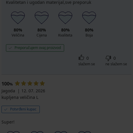
Kvalitetan i ugodan materijal,sve preporuk
80%
80%
80%
80%
Veličina
Cijena
Kvaliteta
Boja
Preporučujem ovaj proizvod
0
0
slažem se
ne slažem se
100
%
Jagoda
12. 07. 2026
kupljena veličina L
Potvrđeni kupac
Super!