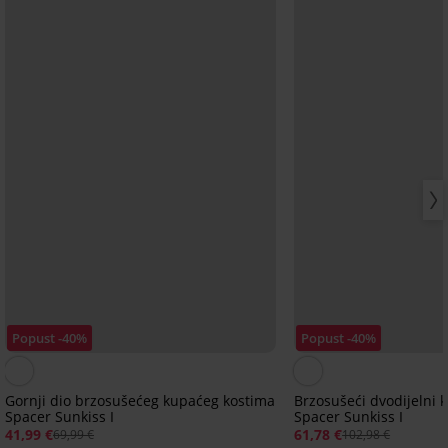
Popust -40%
Popust -40%
Gornji dio brzosušećeg kupaćeg kostima
Brzosušeći dvodijelni 
Spacer Sunkiss I
Spacer Sunkiss I
41,99 €
61,78 €
69,99 €
102,98 €