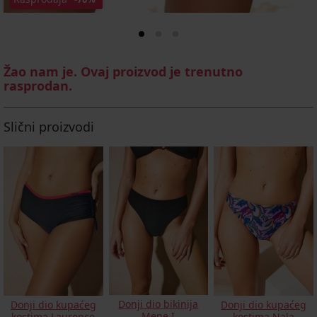
Žao nam je. Ovaj proizvod je trenutno
rasprodan.
Slični proizvodi
Donji dio bikinija
Donji dio kupaćeg
Donji dio kupaćeg
Mene I
kostima Laurence
kostima Nala