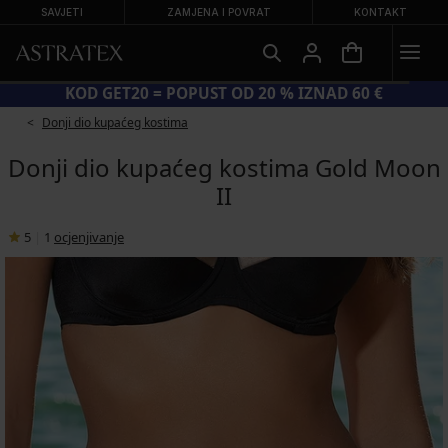
SAVJETI
ZAMJENA I POVRAT
KONTAKT
KOD GET20 = POPUST OD 20 % IZNAD 60 €
Donji dio kupaćeg kostima
Donji dio kupaćeg kostima Gold Moon
II
5
|
1
ocjenjivanje