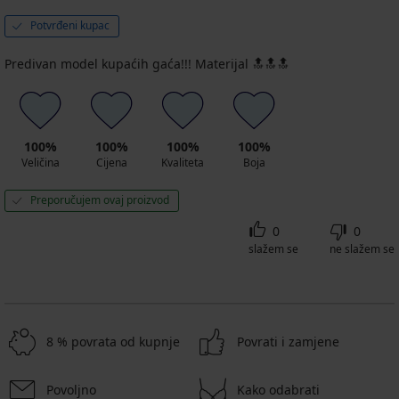
Potvrđeni kupac
Predivan model kupaćih gaća!!! Materijal 🔝🔝🔝
100%
100%
100%
100%
Veličina
Cijena
Kvaliteta
Boja
Preporučujem ovaj proizvod
0
0
slažem se
ne slažem se
8 % povrata od kupnje
Povrati i zamjene
Povoljno
Kako odabrati