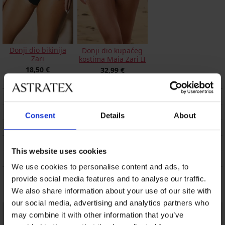
Donji dio bikinija
Donji dio kupaćeg
Zari
kostima Maia Zari II
18,50 €
32,99 €
OPIS
DOSTAVA I PLAĆANJE
Consent
Details
About
ZAMJENA
ODRŽAVANJE I PRANJE
This website uses cookies
O BRANDU
We use cookies to personalise content and ads, to
provide social media features and to analyse our traffic.
Možda će vam se svidjeti
We also share information about your use of our site with
our social media, advertising and analytics partners who
may combine it with other information that you’ve