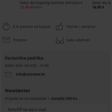
Donji dio kupaćeg kostima Amnesia II
Donji dio k
12,59 €
16,99 €
20,99 €
8 % povrata od kupnje
Povrati i zamjene
Povoljno
Kako odabrati
Rasprodaja
Rasprodaja
-70%
-50%
1+1 GRATIS
1+1 GRATIS
Korisnička podrška
5
5
Donji
Donji
Donji
Donji
Donji
Donji
Radni dani od 8.00 - 16.00
dio
dio
dio
dio
dio
dio
kupaćeg
kupaćeg
kupaćeg
kupaćeg
kupaćeg
kupaćeg
info@astratex.hr
kostima
kostima
kostima
kostima
kostima
kostima
Ezer
Aida
Splash
Nia
Glitter
Breeze
Black
I
Black
Black
II
28,99
Newsletter
Black
32,99
7,80
16,50
36,99
€
28,99
€
€
€
€
Prijavite se na newsletter i
osvojite 200 kn
€
25,99
32,99
€
€