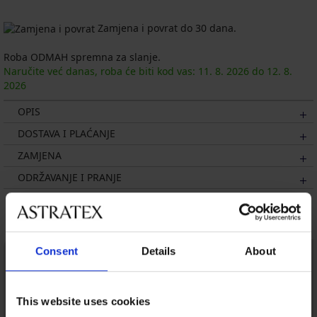
Zamjena i povrat do 30 dana.
Roba ODMAH spremna za slanje.
Naručite već danas, roba će biti kod vas:
11. 8.
2026
do
12. 8.
2026
OPIS
DOSTAVA I PLAĆANJE
ZAMJENA
ODRŽAVANJE I PRANJE
Možda će vam se svidjeti
LIMITED
Consent
Details
About
This website uses cookies