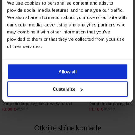
We use cookies to personalise content and ads, to
provide social media features and to analyse our traffic.
We also share information about your use of our site with
our social media, advertising and analytics partners who
may combine it with other information that you’ve
provided to them or that they’ve collected from your use
of their services.
Allow all
1+1 GRATIS
1+1 GRATIS
Rasprodaja
Rasprodaja
Customize
Popust -70%
Popust -70%
Donji dio kupaćeg kostima Sahara I
Donji dio kupaćeg kos
13,80 €
11,10 €
45,99 €
36,99 €
Otkrijte slične komade