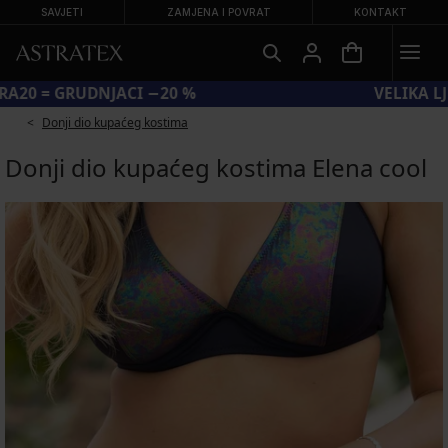
SAVJETI
ZAMJENA I POVRAT
KONTAKT
KOD BRA20 = GRUDNJACI −20 %
Donji dio kupaćeg kostima
Donji dio kupaćeg kostima Elena cool