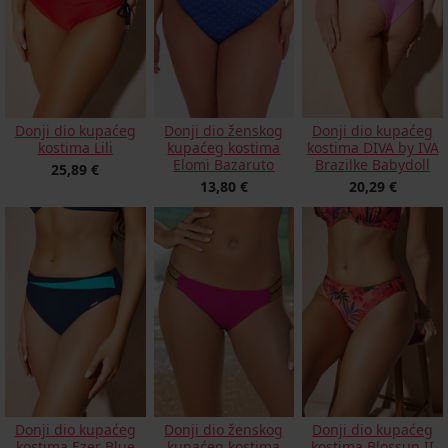
Donji dio kupaćeg
Donji dio ženskog
Donji dio kupaćeg
kostima Lili
kupaćeg kostima
kostima DIVA by IVA
Elomi Bazaruto
Brazilke Babydoll
25,89 €
13,80 €
20,29 €
Donji dio kupaćeg
Donji dio kupaćeg
Donji dio ženskog
kostima Blossun II
kostima Ezer Blue
kupaćeg kostima