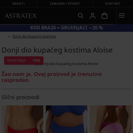
SAVJETI
ZAMJENA I POVRAT
KONTAKT
KOD BRA20 = GRUDNJACI −20 %
Donji dio kupaćeg kostima
Donji dio kupaćeg kostima Aloise
Rasprodaja
-70%
Žao nam je. Ovaj proizvod je trenutno
rasprodan.
Slični proizvodi