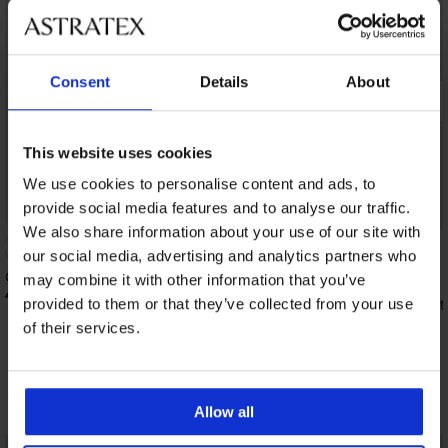
Consent
Details
About
This website uses cookies
We use cookies to personalise content and ads, to
provide social media features and to analyse our traffic.
Bestseller
-20% BRA20
We also share information about your use of our site with
5
our social media, advertising and analytics partners who
Grudnjak Spacer Delicate Flower
may combine it with other information that you’ve
41,99 €
Grudnjak Maia 4D Soft
provided to them or that they’ve collected from your use
podstavljeni
of their services.
41,99 €
33,59 €
kod:
BRA20
Otkrijte slične komade
Allow all
LIMITED
LIMITED