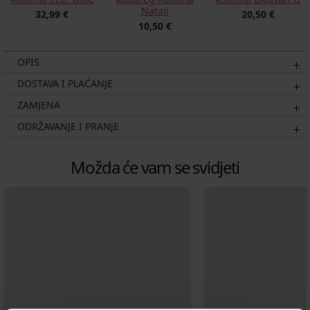
Natali
20,50 €
32,99 €
10,50 €
OPIS
DOSTAVA I PLAĆANJE
ZAMJENA
ODRŽAVANJE I PRANJE
Možda će vam se svidjeti