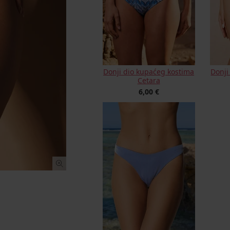
Donji dio kupaćeg kostima
Donji
Cetara
6,00 €