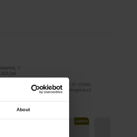
oliamid, 7
_023_kal
ana
o s.r.o., adresa: RIEGROVA 51, 370 01 CESKE
OVICE, Czechia, e-mail: emporio@lingerie.cz
About
LIMITED