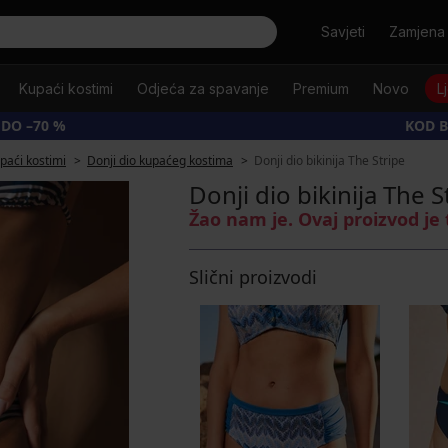
Tražiti
Savjeti
Zamjena 
Kupaći kostimi
Odjeća za spavanje
Premium
Novo
L
 DO –70 %
KOD B
upaći kostimi
Donji dio kupaćeg kostima
Donji dio bikinija The Stripe
Donji dio bikinija The S
Žao nam je. Ovaj proizvod je
Slični proizvodi