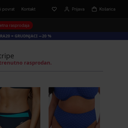
i povrat
Kontakt
Prijava
Košarica
jetna rasprodaja
RA20 = GRUDNJACI −20 %
tripe
 trenutno rasprodan.