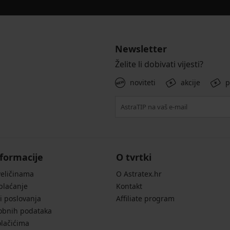
Newsletter
Želite li dobivati vijesti?
noviteti
akcije
p
formacije
O tvrtki
veličinama
O Astratex.hr
 plaćanje
Kontakt
i poslovanja
Affiliate program
sobnih podataka
olačićima