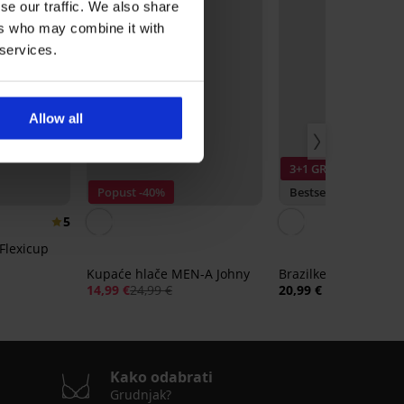
se our traffic. We also share
ers who may combine it with
 services.
Allow all
3+1 GRATIS
Popust -40%
Bestseller
5
Flexicup
Kupaće hlače MEN-A Johny
Brazilke Lady Grace
14,99 €
24,99 €
20,99 €
Kako odabrati
Grudnjak?