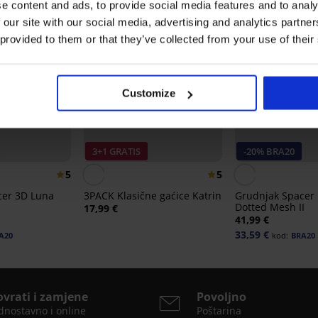
e content and ads, to provide social media features and to analy
 our site with our social media, advertising and analytics partn
 provided to them or that they’ve collected from your use of their
Customize
3+1 GRATIS
-20% BRA20
5
5
cer 3D Luna
3PACK Klasične gaćice Katrin
Grudnjak Spacer 
Dotted Mesh II
17,99 €
41,99 €
33,59 €
A20
kod:
BRA20
ovrati i zamjene
Povoljno
dnostavno i online
Poštarina