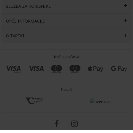
SLUŽBA ZA KORISNIKE
OPĆE INFORMACIJE
O TVRTKI
Načini plaćanja
Nosači