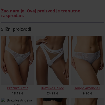
Žao nam je. Ovaj proizvod je trenutno
rasprodan.
Slični proizvodi
Brazilke Katia
Brazilke Hailee
Tange Amanda I
18,19 €
24,99 €
9,90 €