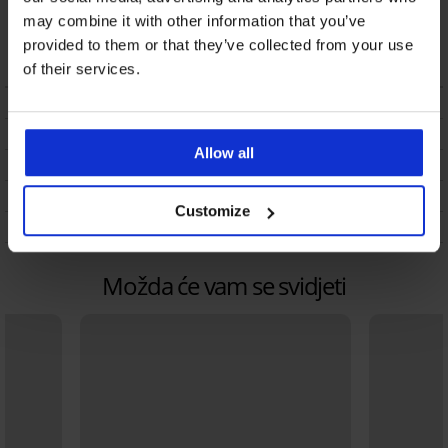
Brazilke Purdie
may combine it with other information that you’ve
čipkaste
provided to them or that they’ve collected from your use
28,99 €
of their services.
OPIS
DOSTAVA I PLAĆANJE
Allow all
ZAMJENA
ODRŽAVANJE I PRANJE
Customize
O BRANDU
Možda će vam se svidjeti