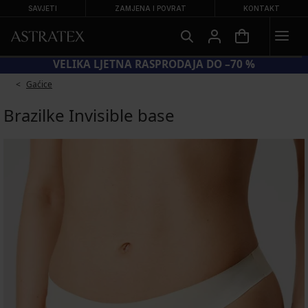
SAVJETI
ZAMJENA I POVRAT
KONTAKT
KOD BRA20 = GRUDNJACI −20 %
VE
Gaćice
Brazilke Invisible base