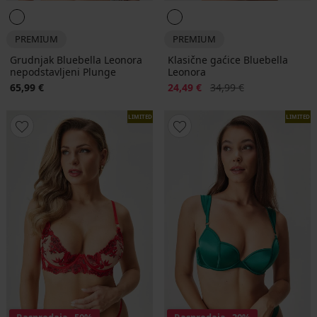
PREMIUM
PREMIUM
Grudnjak Bluebella Leonora
Klasične gaćice Bluebella
nepodstavljeni Plunge
Leonora
Popust
Prvobitna cijena
65,99 €
24,49 €
34,99 €
LIMITED
LIMITED