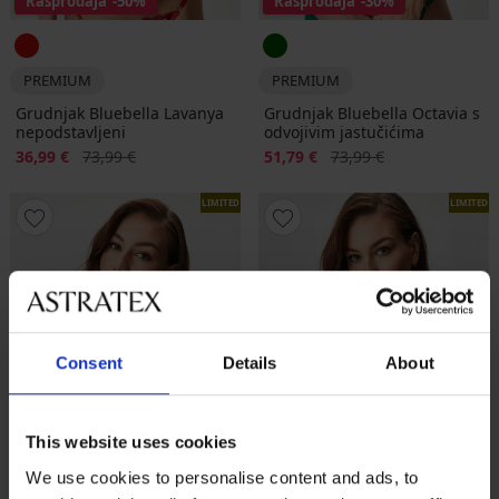
Rasprodaja
-50%
Rasprodaja
-30%
PREMIUM
PREMIUM
Grudnjak Bluebella Lavanya
Grudnjak Bluebella Octavia s
nepodstavljeni
odvojivim jastučićima
Popust
Prvobitna cijena
Popust
Prvobitna cijena
36,99 €
73,99 €
51,79 €
73,99 €
LIMITED
LIMITED
Consent
Details
About
This website uses cookies
We use cookies to personalise content and ads, to