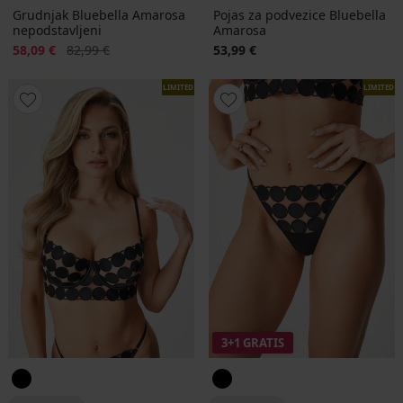
Grudnjak Bluebella Amarosa
Pojas za podvezice Bluebella
nepodstavljeni
Amarosa
Popust
Prvobitna cijena
58,09 €
82,99 €
53,99 €
LIMITED
LIMITED
3+1 GRATIS