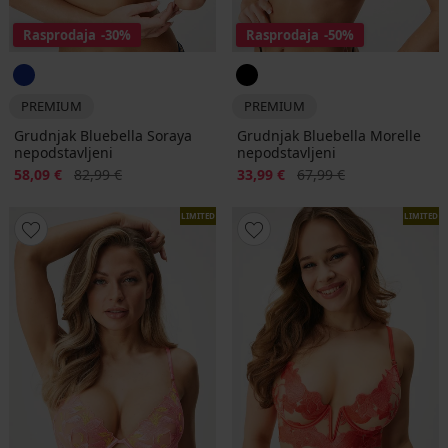
Rasprodaja
-30%
Rasprodaja
-50%
PREMIUM
PREMIUM
Grudnjak Bluebella Soraya
Grudnjak Bluebella Morelle
nepodstavljeni
nepodstavljeni
Popust
Prvobitna cijena
Popust
Prvobitna cijena
58,09 €
82,99 €
33,99 €
67,99 €
LIMITED
LIMITED