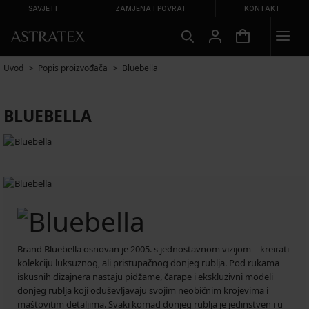
SAVJETI
ZAMJENA I POVRAT
KONTAKT
Uvod
Popis proizvođača
Bluebella
BLUEBELLA
Brand Bluebella osnovan je 2005. s jednostavnom vizijom – kreirati
kolekciju luksuznog, ali pristupačnog donjeg rublja. Pod rukama
iskusnih dizajnera nastaju pidžame, čarape i ekskluzivni modeli
donjeg rublja koji oduševljavaju svojim neobičnim krojevima i
maštovitim detaljima. Svaki komad donjeg rublja je jedinstven i u