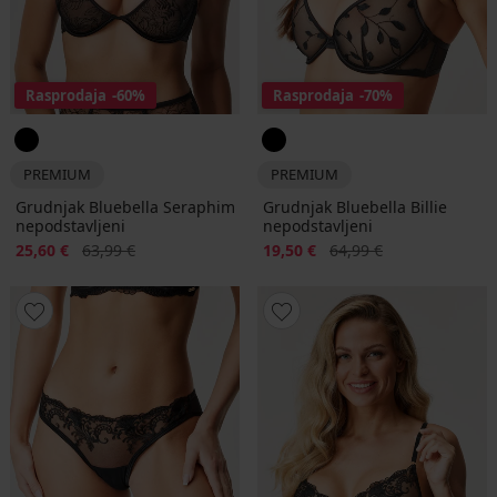
Rasprodaja
-60%
Rasprodaja
-70%
PREMIUM
PREMIUM
Grudnjak Bluebella Seraphim
Grudnjak Bluebella Billie
nepodstavljeni
nepodstavljeni
Popust
Prvobitna cijena
Popust
Prvobitna cijena
25,60 €
63,99 €
19,50 €
64,99 €