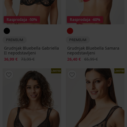
Rasprodaja
-50%
Rasprodaja
-60%
PREMIUM
PREMIUM
Grudnjak Bluebella Gabriella
Grudnjak Bluebella Samara
II nepodstavljeni
nepodstavljeni
Popust
Prvobitna cijena
Popust
Prvobitna cijena
36,99 €
73,99 €
26,40 €
65,99 €
LIMITED
LIMITED