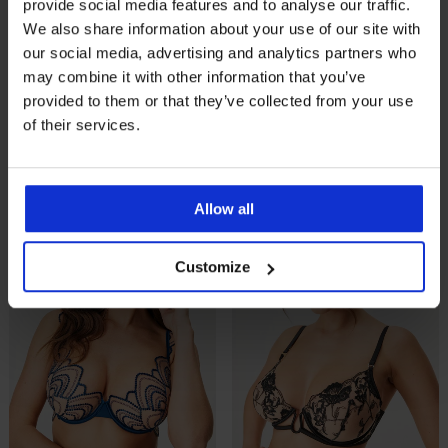
provide social media features and to analyse our traffic.
Rasprodaja
-30%
Rasprodaja
-30%
We also share information about your use of our site with
our social media, advertising and analytics partners who
may combine it with other information that you’ve
PREMIUM
PREMIUM
provided to them or that they’ve collected from your use
Grudnjak Bluebella Geneva
Grudnjak Bluebella Amaris
of their services.
nepodstavljeni
nepodstavljeni
Popust
Prvobitna cijena
Popust
Prvobitna cijena
50,39 €
71,99 €
50,39 €
71,99 €
LIMITED
LIMITED
Allow all
Customize