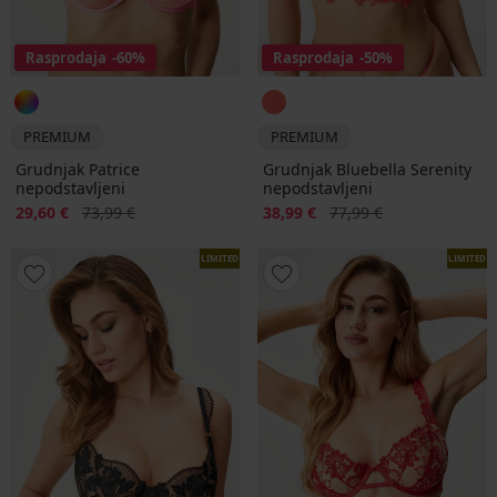
Rasprodaja
-60%
Rasprodaja
-50%
PREMIUM
PREMIUM
Grudnjak Patrice
Grudnjak Bluebella Serenity
nepodstavljeni
nepodstavljeni
Popust
Prvobitna cijena
Popust
Prvobitna cijena
29,60 €
73,99 €
38,99 €
77,99 €
LIMITED
LIMITED