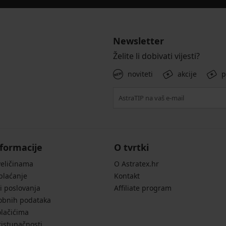
Newsletter
Želite li dobivati vijesti?
noviteti
akcije
p
formacije
O tvrtki
veličinama
O Astratex.hr
 plaćanje
Kontakt
i poslovanja
Affiliate program
sobnih podataka
olačićima
ristupačnosti