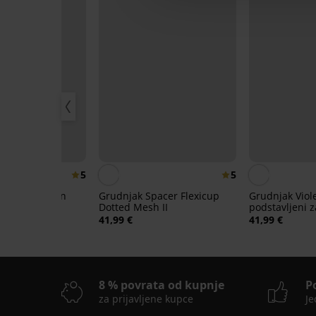
40%
5
5
ili podstavljen
Grudnjak Spacer Flexicup
Grudnjak Viol
Dotted Mesh II
podstavljeni 
99 €
41,99 €
41,99 €
8 % povrata od kupnje
P
za prijavljene kupce
Je