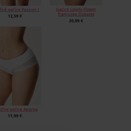
Gaćice Lovely Flower
ičně gaćice Passion I
francuske čipkaste
12,59 €
20,99 €
sične gaćice Apprea
11,99 €