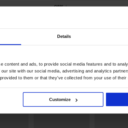
OPIS
Praktično pakiranje
Intimni dio ojačan pamukom
Prednja strana glatka
Details
Stražnja strana čipkasta
Uspravan šav na stražnjoj strani
Pakiranje sadrži tri para gaćica jednak
Materijal
75% p
e content and ads, to provide social media features and to analy
Kod artikla
3p152
 our site with our social media, advertising and analytics partn
Brand
ONLY
 provided to them or that they’ve collected from your use of their
Proizvođač
BESTS
Denma
Customize
Možda će vam se svidjeti