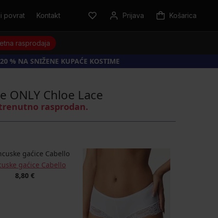
i povrat
Kontakt
Prijava
Košarica
jetna rasprodaja
20 % NA SNIŽENE KUPAĆE KOSTIME
ce ONLY Chloe Lace
 trenutno rasprodan.
cuske gaćice Cabello
8,80 €