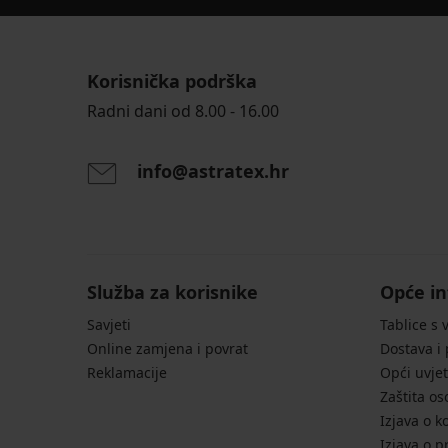
Korisnička podrška
Radni dani od 8.00 - 16.00
4,7
info@astratex.hr
BESTSELLER
Grudnjak
za
Služba za korisnike
Opće in
smanjivanje
grudi
Savjeti
Tablice s 
Triumph
Online zamjena i povrat
Dostava i
True
Shape
Reklamacije
Opći uvjet
Sensation...
Zaštita o
57,99
Izjava o k
€
Izjava o p