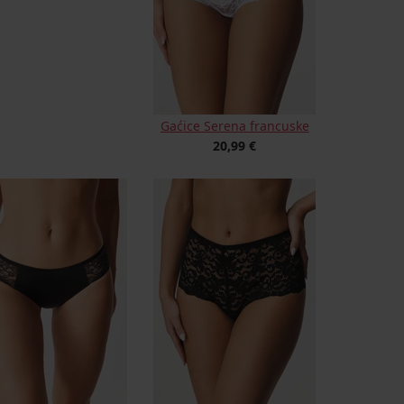
Gaćice Serena francuske
20,99 €