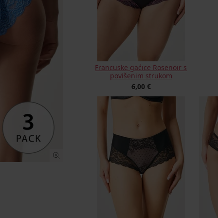
Francuske gaćice Rosenoir s
povišenim strukom
6,00 €