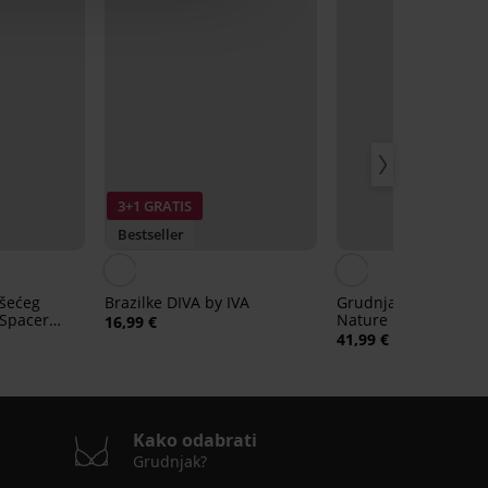
3+1 GRATIS
Bestseller
ušećeg
Brazilke DIVA by IVA
Grudnjak Themis La
 Spacer
Nature podstavljeni
16,99 €
41,99 €
Kako odabrati
Grudnjak?