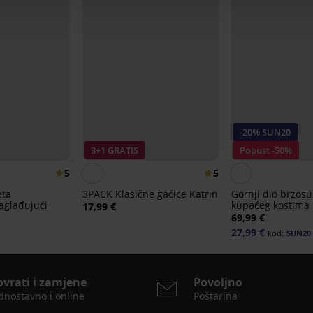
-20% SUN20
3+1 GRATIS
Popust -50%
5
5
eta
3PACK Klasične gaćice Katrin
Gornji dio brzos
zaglađujući
kupaćeg kostima
17,99 €
Flowerkiss
69,99 €
27,99 €
kod:
SUN20
ovrati i zamjene
Povoljno
dnostavno i online
Poštarina