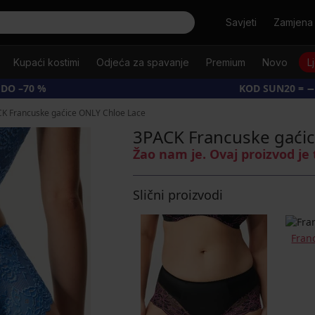
Tražiti
Savjeti
Zamjena 
Kupaći kostimi
Odjeća za spavanje
Premium
Novo
L
 DO –70 %
KOD SUN20 = −
K Francuske gaćice ONLY Chloe Lace
3PACK Francuske gaći
Žao nam je. Ovaj proizvod je
Slični proizvodi
Fran