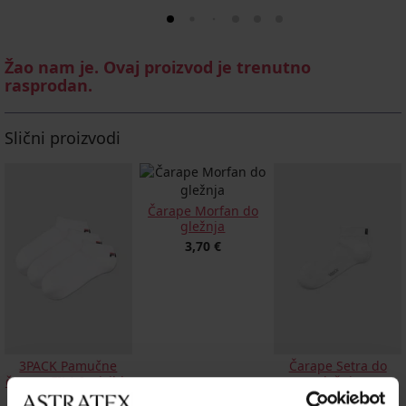
Žao nam je. Ovaj proizvod je trenutno
rasprodan.
Slični proizvodi
Čarape Morfan do
gležnja
3,70 €
3PACK Pamučne
Čarape Setra do
čarape FILA Invisible
gležnja
do gležnja
5,29 €