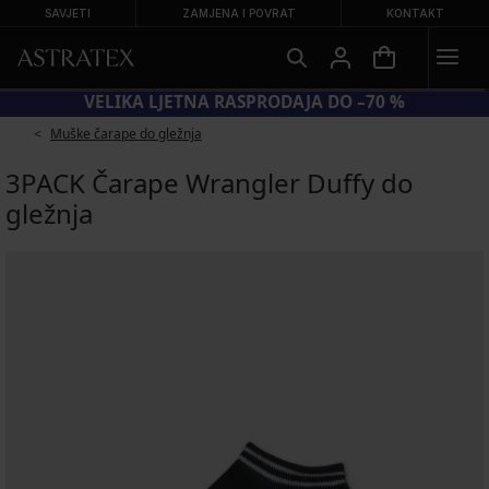
SAVJETI
ZAMJENA I POVRAT
KONTAKT
OD BRA20 = GRUDNJACI −20 %
VELI
Muške čarape do gležnja
3PACK Čarape Wrangler Duffy do
gležnja