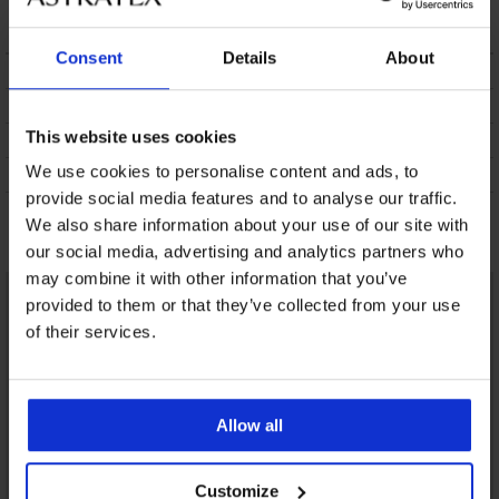
10,99 €
Consent
Details
About
OPIS
DOSTAVA I PLAĆANJE
This website uses cookies
ZAMJENA
We use cookies to personalise content and ads, to
ODRŽAVANJE I PRANJE
provide social media features and to analyse our traffic.
We also share information about your use of our site with
Možda će vam se svidjeti
our social media, advertising and analytics partners who
may combine it with other information that you’ve
LIMITED
provided to them or that they’ve collected from your use
of their services.
Allow all
Customize