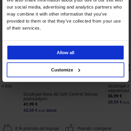
our social media, advertising and analytics partners who
may combine it with other information that you’ve
provided to them or that they’ve collected from your use
of their services.
Allow all
-20% BRA20
-20% BRA20
Customize
4,8
eni bez
Grudnjak za
nepodstavlj
Grudnjak Maia 4D Soft Control Deluxe
36,99 €
podstavljeni
29,59 €
kod:
41,99 €
33,59 €
kod:
BRA20
8 % povrata od kupnje
Povrati i zamjene