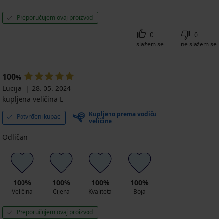
Preporučujem ovaj proizvod
0
0
slažem se
ne slažem se
100
%
Lucija
28. 05. 2024
kupljena veličina L
Kupljeno prema vodiču
Potvrđeni kupac
veličine
Odličan
100%
100%
100%
100%
Veličina
Cijena
Kvaliteta
Boja
Preporučujem ovaj proizvod