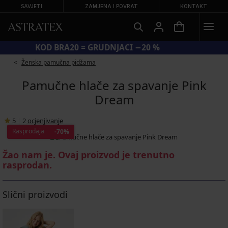
SAVJETI
ZAMJENA I POVRAT
KONTAKT
KOD BRA20 = GRUDNJACI −20 %
Ženska pamučna pidžama
Pamučne hlače za spavanje Pink
Dream
5
|
2
ocjenjivanje
Rasprodaja
-70%
Žao nam je. Ovaj proizvod je trenutno
rasprodan.
Slični proizvodi