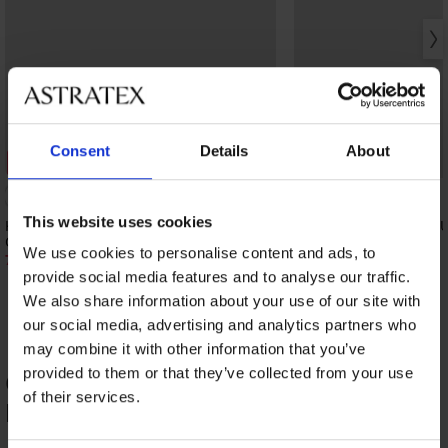
Rasprodaja
Consent
Details
About
Popust -50%
Popust -50%
This website uses cookies
Kratke sportske hlače PINK STORM
2PACK Čarape OROBLÚ
Color Pop Pink
Pattern kratke 50 DEN
We use cookies to personalise content and ads, to
7,50 €
11,49 €
14,99 €
22,99 €
provide social media features and to analyse our traffic.
We also share information about your use of our site with
our social media, advertising and analytics partners who
may combine it with other information that you’ve
provided to them or that they’ve collected from your use
OCJENJIVANJE PROIZVODA Pamučne
of their services.
hlače za spavanje Pink Dream