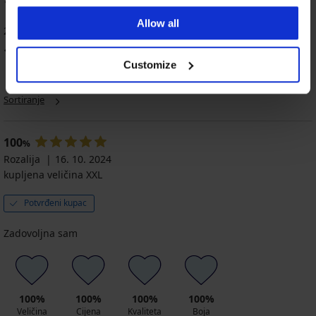
100
%
Allow all
2 kupaca je ocijenilo proizvod
100
%
kupaca preporučuje proizvod
Customize
Sortiranje
100
%
Rozalija
16. 10. 2024
kupljena veličina XXL
Potvrđeni kupac
Zadovoljna sam
100%
100%
100%
100%
Veličina
Cijena
Kvaliteta
Boja