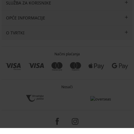
SLUŽBA ZA KORISNIKE
OPĆE INFORMACIJE
O TVRTKI
Načini plaćanja
Nosači
Copyright 2005-2026 © ASTRATEX a.s.