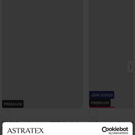
-20% SUN20
PREMIUM
PREMIUM
Popust -40%
2PACK Pamučna majica BOSS Comfort
Muška majica Calvin K
53,99 €
36,99 €
17,75 €
kod:
SUN20