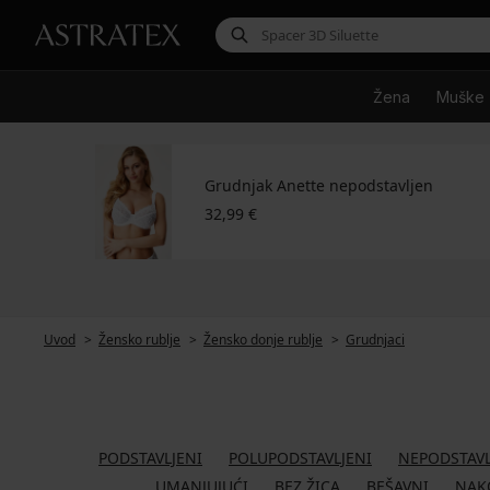
Žena
Muške
Grudnjak Anette nepodstavljen
32,99 €
Uvod
Žensko rublje
Žensko donje rublje
Grudnjaci
PODSTAVLJENI
POLUPODSTAVLJENI
NEPODSTAVL
UMANJUJUĆI
BEZ ŽICA
BEŠAVNI
NAK