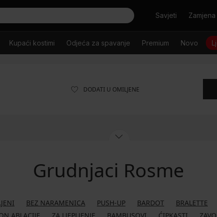
Tražiti
Savjeti
Zamjena 
Kupaći kostimi
Odjeća za spavanje
Premium
Novo
L
DODATI U OMILJENE
Grudnjaci Rosme
JENI
BEZ NARAMENICA
PUSH-UP
BARDOT
BRALETTE
ON ABLACIJE
ZA LJEPLJENJE
BAMBUSOVI
ĆIPKASTI
ZAVO