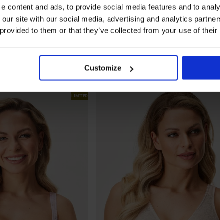
e content and ads, to provide social media features and to analy
 our site with our social media, advertising and analytics partn
 provided to them or that they’ve collected from your use of their
5
BESTSELLER
stavljen
Grudnjak Vija nepodstavljen
Customize
32,99 €
LIMITED