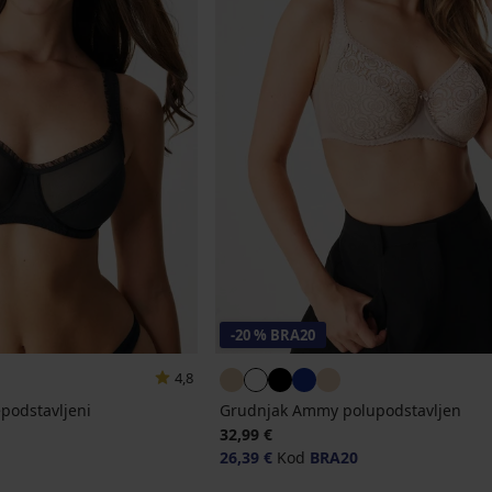
-20 % BRA20
4,8
podstavljeni
Grudnjak Ammy polupodstavljen
32,99 €
26,39 €
Kod
BRA20