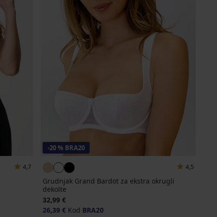
-20 % BRA20
4,7
4,5
Grudnjak Grand Bardot za ekstra okrugli
dekolte
32,99 €
26,39 €
Kod
BRA20