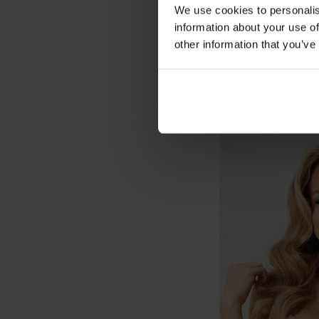
We use cookies to personalis
information about your use of
other information that you’ve
BESTSELLER
Grudnjak Vija nepod
32,99 €