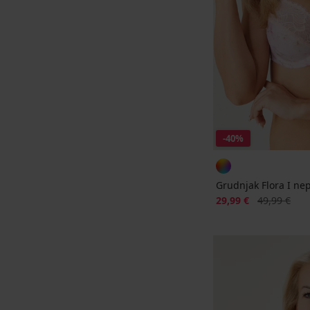
-40%
Grudnjak Flora I ne
Popust
Prvobitna ci
29,99 €
49,99 €