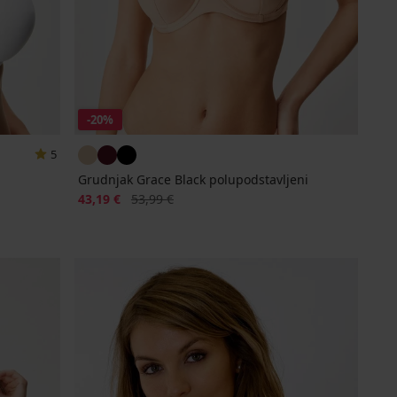
-20%
5
Grudnjak Grace Black polupodstavljeni
Popust
Prvobitna cijena
43,19 €
53,99 €