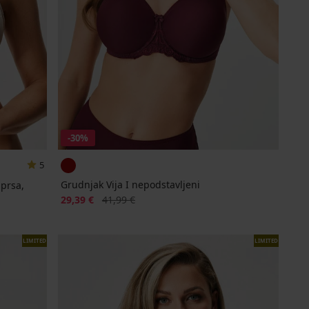
-30%
5
Grudnjak Vija I nepodstavljeni
prsa,
Popust
Prvobitna cijena
29,39 €
41,99 €
LIMITED
LIMITED