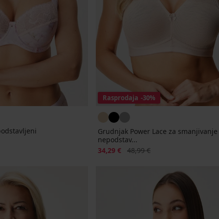
Rasprodaja
-30%
podstavljeni
Grudnjak Power Lace za smanjivanje 
nepodstav...
jena
Popust
Prvobitna cijena
34,29 €
48,99 €