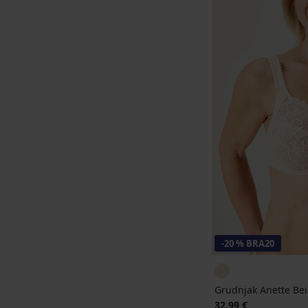
-20 % BRA20
Grudnjak Anette Be
32,99 €