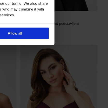
se our traffic. We also share
-20 % BRA20
ers who may combine it with
 services.
5
Grudnjak Laura Bardot podstavljeni
45,99 €
Allow all
36,79 €
Kod
BRA20