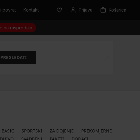
i povrat
Kontakt
Prijava
Košarica
jetna rasprodaja
PREGLEDATI
BASIC
SPORTSKI
ZA DOJENJE
PREKOMJERNE
DLJIVO
SVADBENI
PAKETI
DODACI