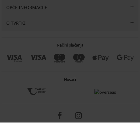
OPĆE INFORMACIJE
O TVRTKI
Načini plaćanja
Nosači
Copyright 2005-2026 © ASTRATEX a.s.
Programia - e-commerce solutions