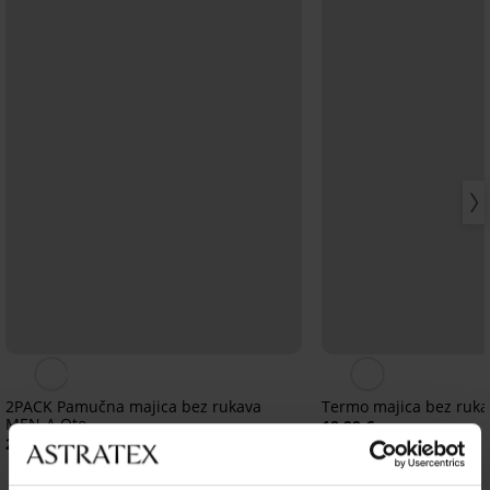
2PACK Pamučna majica bez rukava
Termo majica bez ruka
MEN-A Oto
18,99 €
22,99 €